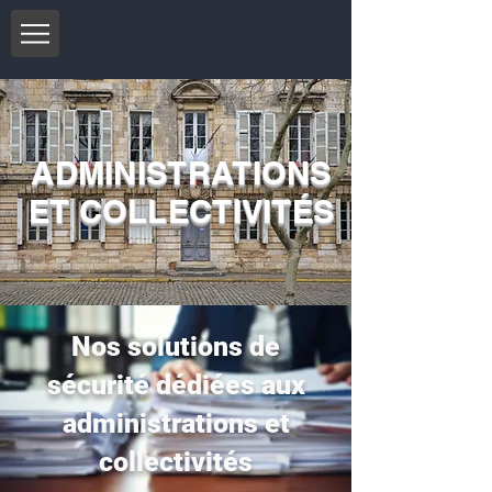
ADMINISTRATIONS
ET COLLECTIVITÉS
Nos solutions de
sécurité dédiées aux
administrations et
collectivités