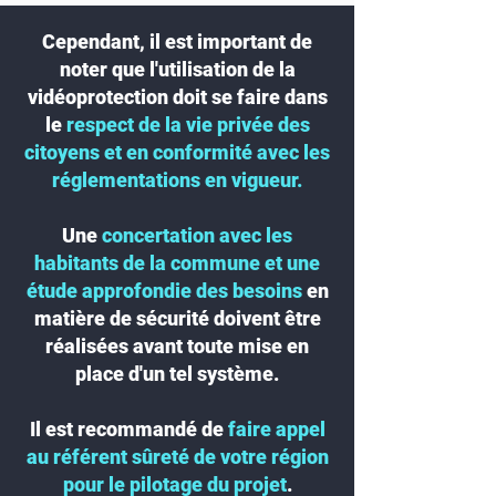
Cependant, il est important de
noter que l'utilisation de la
vidéoprotection doit se faire dans
le
respect de la vie privée des
citoyens et en conformité avec les
réglementations en vigueur.
Une
concertation avec les
habitants de la commune et une
étude approfondie des besoins
en
matière de sécurité doivent être
réalisées avant toute mise en
place d'un tel système.
Il est recommandé de
faire appel
au référent sûreté de votre région
pour le pilotage du projet
.