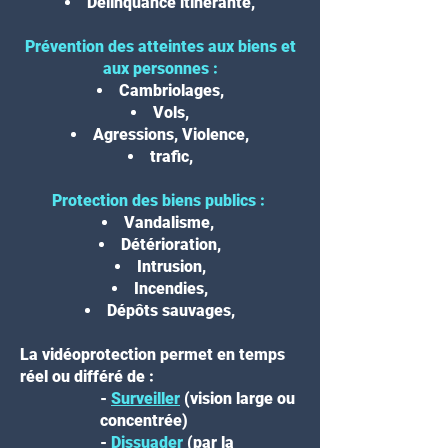
Délinquance itinérante,
Prévention des atteintes aux biens et
aux personnes
:
Cambriolages,
Vols,
Agressions, Violence,
trafic,
Protection des biens publics
:
Vandalisme,
Détérioration,
Intrusion,
Incendies,
Dépôts sauvages,
La vidéoprotection permet en temps
réel ou différé de :
-
Surveiller
(vision large ou
concentrée)
-
Dissuader
(par la