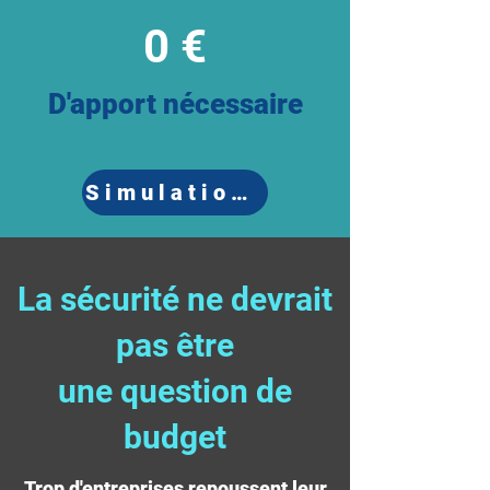
0 €
D'apport nécessaire
Simulation gratuite
La sécurité ne devrait
pas être
une question de
budget
Trop d'entreprises repoussent leur