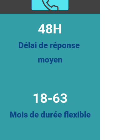
48H
Délai de réponse
moyen
18-63
Mois de durée flexible