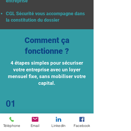
entreprise
CGL Sécurité vous accompagne dans
la constitution du dossier
Comment ça
fonctionne ?
4 étapes simples pour sécuriser
votre entreprise avec un loyer
mensuel fixe, sans mobiliser votre
capital.
01
Audit gratuit
Nos experts se déplacent sur
Téléphone
Email
LinkedIn
Facebook