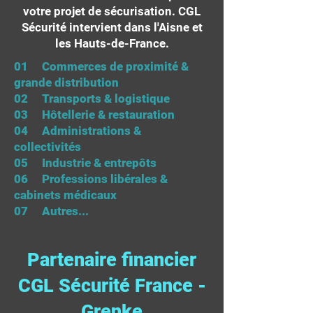
votre projet de sécurisation. CGL
Sécurité intervient dans l'Aisne et
les Hauts-de-France.
01 Commerces de proximité &
grande distribution
02 Transports & logistique
03 Hôtellerie & restauration
04 Administrations &
collectivités
05 Industrie & entrepôts
06 Professions libérales &
cabinets médicaux
07 Autres...
Partenaire financier
CGL Sécurité France -
Grenke