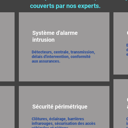
couverts par nos experts.
Système d'alarme
intrusion
d
Détecteurs, centrale, transmission,
délais d'intervention, conformité
aux assurances.
Sécurité périmétrique
Clôtures, éclairage, barrières
infrarouges, sécurisation des accès