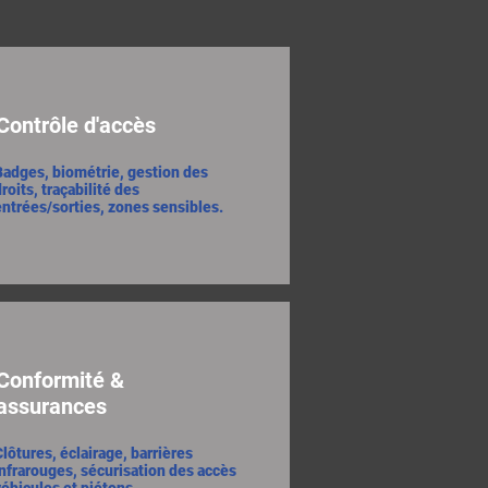
Contrôle d'accès
Badges, biométrie, gestion des
roits, traçabilité des
entrées/sorties, zones sensibles.
Conformité &
assurances
Clôtures, éclairage, barrières
infrarouges, sécurisation des accès