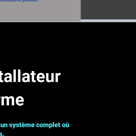
véhicules et piétons.
stallateur
orme
t un système complet où
s.