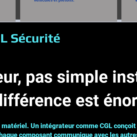
véhicules et piétons.
L Sécurité
eur, pas simple in
différence est én
u matériel. Un intégrateur comme CGL conçoi
haque composant communique avec les autre