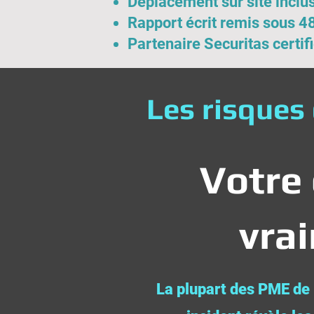
Déplacement sur site inclu
Rapport écrit remis sous 4
Partenaire Securitas certif
Les risques
Votre 
vra
La plupart des PME de 