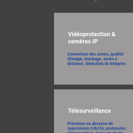
Vidéoprotection &
caméras IP
Couverture des zones, qualité
d'image, stockage, accès à
distance, détection IA intégrée.
Télésurveillance
Présence ou absence de
supervision 24h/24, protocoles