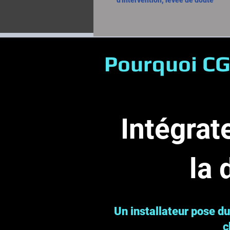
d'intervention, levée de doute
Pourquoi CG
​Intégrat
la 
Un installateur pose d
c