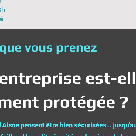
s
8h
ié
 que vous prenez
entreprise est-el
iment protégée ?
l'Aisne pensent être bien sécurisées… jusqu'au